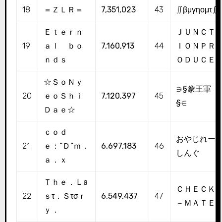
18
＝ＺＬＲ＝
7,351,023
43
∬βμγηομτ∬
Ｅｔｅｒｎ
ＪＵＮＣＴ
19
ａｌ ｂｏ
7,160,913
44
ＩＯＮＰＲ
ｎｄｓ
ＯＤＵＣＥ
☆ＳｏＮｙ
∋§豢王軍
20
ｅｏＳｈｉ
7,120,397
45
§∈
Ｄａｅ☆
ｃｏｄ
おやじれー
21
ｅ：“Ｄ”ｍ．
6,697,183
46
しんぐ
ａ．ｘ
Ｔｈｅ．Ｌа
ＣＨＥＣＫ
22
ｓτ．Ｓτσｒ
6,549,437
47
－ＭＡＴＥ
ｙ．