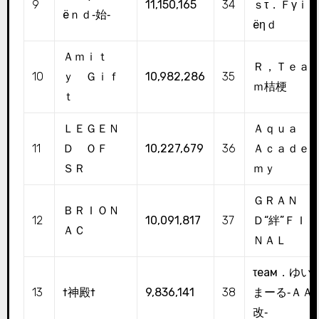
9
11,150,165
34
ｓτ．Ｆγｉ
ёｎｄ‐始‐
ёηｄ
Ａｍｉｔ
Ｒ，Ｔｅａ
10
ｙ Ｇｉｆ
10,982,286
35
ｍ桔梗
ｔ
ＬＥＧＥＮ
Ａｑｕａ
11
Ｄ ＯＦ
10,227,679
36
Ａｃａｄｅ
ＳＲ
ｍｙ
ＧＲＡＮ
ＢＲＩＯＮ
12
10,091,817
37
Ｄ“絆”ＦＩ
ＡＣ
ＮＡＬ
τеам．ゆい
13
†神殿†
9,836,141
38
まーる‐ＡＡ
改‐