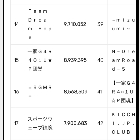
Ｔｅａｍ．
Ｄｒｅａ
～ｍｉｚｕ
14
9,710,052
39
ｍ．Ｈｏｐ
ｕｍｉ～
ｅ
一家Ｇ４Ｒ
Ｎ－Ｄｒｅ
15
４Ｏ１Ｕ★
8,939,395
40
ａｍＲｏａ
Ｐ団欒
ｄ－Ｓ
【一家Ｇ４
＝ＢＧＭＲ
16
8,568,509
41
Ｒ４○１Ｕ
＝
☆Ｐ団魂】
ＫＩＣＣＨ
スポーツウ
17
7,900,683
42
Ｉ．ＪＰ．
ェーブ鉄腕
ＣＬＵＢ