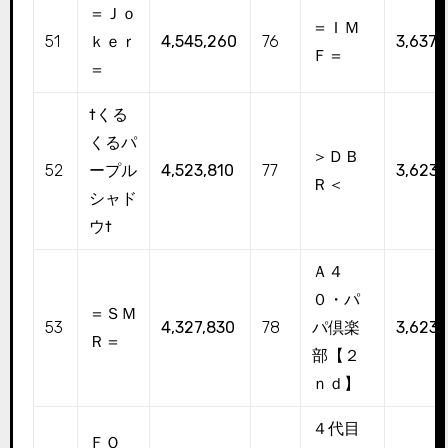
＝Ｊｏ
＝ＩＭ
51
ｋｅｒ
4,545,260
76
3,637,
Ｆ＝
＝
†くる
くるパ
＞ＤＢ
52
ープル
4,523,810
77
3,623,
Ｒ＜
シャド
ウ†
Ａ４
０・パ
＝ＳＭ
53
4,327,830
78
パ倶楽
3,623,
Ｒ＝
部【２
ｎｄ】
４代目
ＦＯ