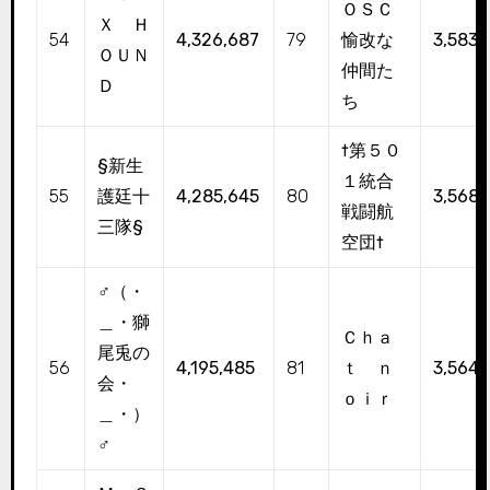
ＯＳＣ
Ｘ Ｈ
54
4,326,687
79
愉改な
3,583,
ＯＵＮ
仲間た
Ｄ
ち
†第５０
§新生
１統合
55
護廷十
4,285,645
80
3,568,
戦闘航
三隊§
空団†
♂（・
＿・獅
Ｃｈａ
尾兎の
56
4,195,485
81
ｔ ｎ
3,564,
会・
ｏｉｒ
＿・）
♂