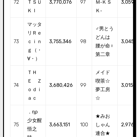
72
ＴＳＵ
3,770,076
97
Ｍ‐ＫＳ
3,059,
ＫＩ
Ｋ‐
マッタ
♂男とう
リＲｅ
どんは
73
ｃｉｎ
3,755,346
98
3,045,
腰が命♀
ｇ（・
第二章
∀・）
ＴＨ
メイド
Ｅ Ｚ
喫茶☆
74
3,680,426
99
3,015,
ｏｄｉ
夢工房
ａｃ
☆
．ηρ
★みお
少女醒
75
3,663,151
100
しゃん
2,976,
悟之
連合★