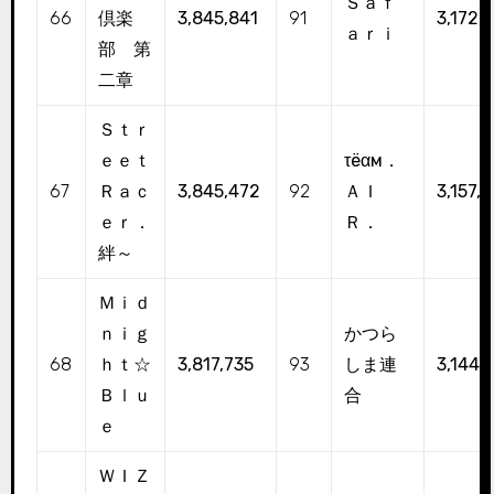
Ｓａｆ
66
倶楽
3,845,841
91
3,172,
ａｒｉ
部 第
二章
Ｓｔｒ
ｅｅｔ
τёαм．
67
Ｒａｃ
3,845,472
92
ＡＩ
3,157,
ｅｒ．
Ｒ．
絆～
Ｍｉｄ
ｎｉｇ
かつら
68
ｈｔ☆
3,817,735
93
しま連
3,144,
Ｂｌｕ
合
ｅ
ＷＩＺ