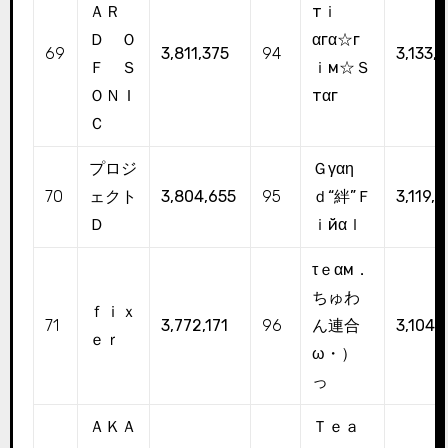
ＡＲ
тｉ
Ｄ Ｏ
αгα☆г
69
3,811,375
94
3,133,
Ｆ Ｓ
ｉм☆Ｓ
ＯＮＩ
тαг
Ｃ
プロジ
Ｇγαη
70
ェクト
3,804,655
95
ｄ“絆”Ｆ
3,119,5
Ｄ
ｉйαｌ
τｅαм．
ちゅわ
ｆｉｘ
71
3,772,171
96
ん連合
3,104,
ｅｒ
ω・）
っ
ＡＫＡ
Ｔｅａ