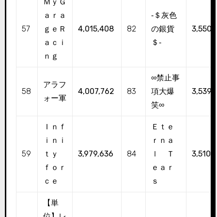
ＭｙＧ
ａｒａ
‐＄灰色
57
ｇｅＲ
4,015,408
82
の銀貨
3,550,
ａｃｉ
＄‐
ｎｇ
∞禁止事
アラフ
58
4,007,762
83
項大爆
3,539,
ォー軍
笑∞
Ｉｎｆ
Ｅｔｅ
ｉｎｉ
ｒｎａ
59
ｔｙ
3,979,636
84
ｌ Ｔ
3,510,
ｆｏｒ
ｅａｒ
ｃｅ
ｓ
【単
位】レ