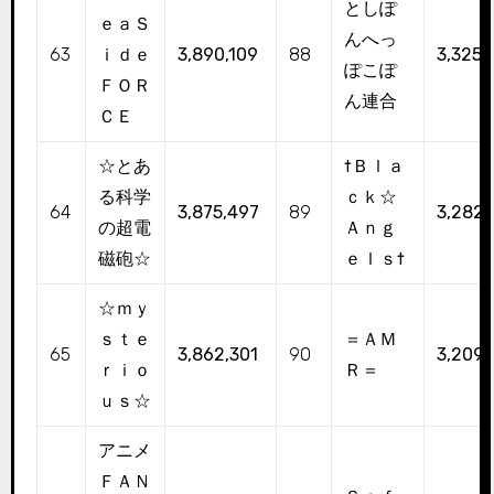
としぽ
ｅａＳ
んへっ
63
ｉｄｅ
3,890,109
88
3,325,
ぽこぽ
ＦＯＲ
ん連合
ＣＥ
☆とあ
†Ｂｌａ
る科学
ｃｋ☆
64
3,875,497
89
3,282,
の超電
Ａｎｇ
磁砲☆
ｅｌｓ†
☆ｍｙ
ｓｔｅ
＝ＡＭ
65
3,862,301
90
3,209,
ｒｉｏ
Ｒ＝
ｕｓ☆
アニメ
ＦＡＮ