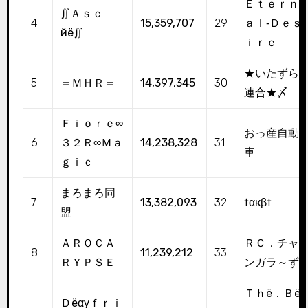
Ｅｔｅｒｎ
∬Ａｓｃ
4
15,359,707
29
ａｌ‐Ｄｅｓ
йё∬
ｉｒｅ
★いたずら
5
＝ＭＨＲ＝
14,397,345
30
連合★〆
Ｆｉｏｒｅ∞
おっ産自動
6
３２Ｒ∞Ｍａ
14,238,328
31
車
ｇｉｃ
まろまろ同
7
13,382,093
32
†αкβ†
盟
ＡＲＯＣＡ
ＲＣ．チャ
8
11,239,212
33
ＲＹＰＳＥ
ンガラ～ず
Ｔｈё．Ｂё
Ｄёαγｆｒｉ