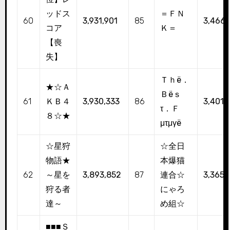
ッドス
＝ＦＮ
60
3,931,901
85
3,466,
コア
Ｋ＝
【喪
失】
Ｔｈё．
★☆Ａ
Ｂёｓ
61
ＫＢ４
3,930,333
86
3,401,
τ．Ｆ
８☆★
μτμγё
☆星狩
☆全日
物語★
本爆猫
62
～星を
3,893,852
87
連合☆
3,365,
狩る者
にゃろ
達～
め組☆
■■■Ｓ