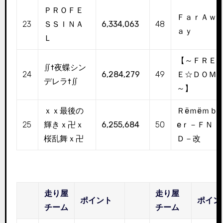
ＰＲＯＦＥ
ＦａｒＡｗ
23
ＳＳＩＮＡ
6,334,063
48
ａｙ
Ｌ
【～ＦＲＥ
∬†夜蝶シン
24
6,284,279
49
Ｅ☆ＤＯＭ
デレラ†∬
～】
ｘｘ最後の
Ｒёｍёｍｂ
25
輝きｘ卍ｘ
6,255,684
50
еｒ－ＦＮ
桜乱舞ｘ卍
Ｄ－改
走り屋
走り屋
ポイント
ポイン
チーム
チーム