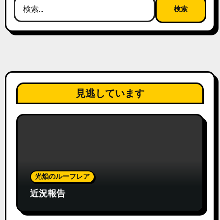
検
索:
見逃しています
光焔のルーフレア
近況報告