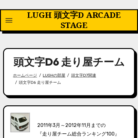
内
LUGH 頭文字D ARCADE
容
を
STAGE
ス
キ
ッ
プ
頭文字D6 走り屋チーム
ホームページ
LUGHの部屋
頭文字D7関連
頭文字D6 走り屋チーム
2011年3月～2012年11月までの
『走り屋チーム総合ランキング100』