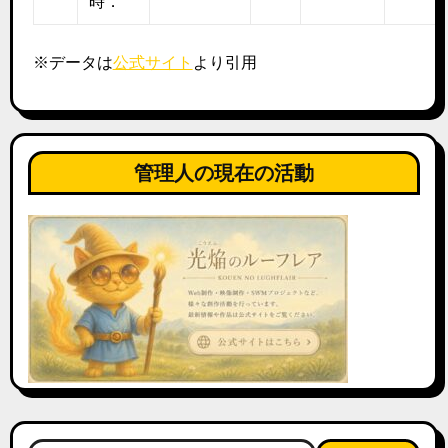
時．
※データは
公式サイト
より引用
管理人の現在の活動