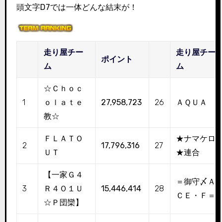
頭文字D7では一体どんな結末が！
走り屋チー
走り屋チー
ポイント
ム
ム
☆Ｃｈｏｃ
1
ｏｌａｔｅ
27,958,723
26
ＡＱＵＡ
教☆
ＦＬＡＴＯ
★ナマケロ
2
17,796,316
27
ＵＴ
★連合
【一家Ｇ４
＝御守〆Ａ
3
Ｒ４Ｏ１Ｕ
15,446,414
28
ＣＥ・Ｆ＝
☆Ｐ団欒】