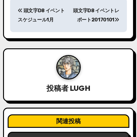
投
頭文字D8 イベント
頭文字D8 イベントレ
稿
スケジュール1月
ポート20170101
ナ
ビ
ゲ
ー
シ
投稿者
LUGH
ョ
ン
関連投稿