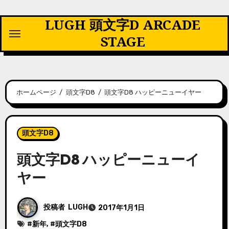
内
LUGH 頭文字D ARCADE
容
を
STAGE
ス
キ
ッ
プ
ホームページ
頭文字D8
頭文字D8 ハッピーニューイヤー
頭文字D8
頭文字D8 ハッピーニューイ
ヤー
投稿者
LUGH
2017年1月1日
#
新年
, #
頭文字D8