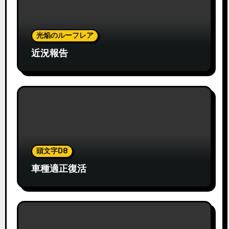
光焔のルーフレア
近況報告
頭文字D8
車種適正復活