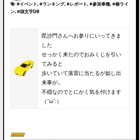
#
イベント
, #
ランキング
, #
レポート
, #
参加車種
, #
椿ライ
ン
, #
頭文字D8
毘沙門さんへお参りにいってきま
した
せっかく来たのでおみくじを引い
てみると
歩いていて落雷に当たるが如し出
来事が…
不穏なのでとにかく気を付けます
（^ω^;）