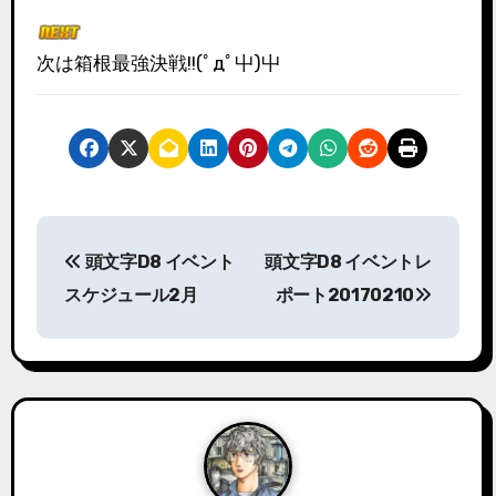
次は箱根最強決戦!!(ﾟдﾟ屮)屮
投
頭文字D8 イベント
頭文字D8 イベントレ
稿
スケジュール2月
ポート20170210
ナ
ビ
ゲ
ー